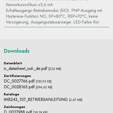
Sensorkurzschluss ≤3,6 mA
Schaltausgangs-Betriebsmodus (SIO): PNP-Ausgang mit
Hysterese-Funktion NO, SP=80°C, RSP=70°C, keine
Verzögerung, Ausgangsstatusanzeige: LED-Farbe Rot
Downloads
Datenblatt
ic_datasheet_iod-_de.pdf
[5,03 MB]
Zertifizierungen
DC_0027766.pdf
[120,93 KB]
DC_0028165.pdf
[294,62 KB]
Kataloge
IMB243_107_BETRIEBSANLEITUNG
[2,67 MB]
Zeichnungen
D_0027988.pdf
[39,28 KB]